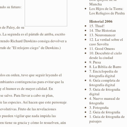
Mancha
ndo su futuro:
Los Hijos de la Tierra:
Los Refugios de Piedra
Historial 2006
15. Thud!
s de Paley, de su
14. The Historian
 La segunda es el párrafo de arriba, escrito
13. Neuromancer
12. La verdad sobre el
Reverendo Richard Dawkins consiga devolver a
caso Savolta
rrafo de "El relojero ciego" de Dawkins.)
11. Good Omens
10. Descubrir el cielo
desde la ciudad
9. Presa
8. La Biblia de Barro
7. Enciclopedia de
ulos en orden, tuve que seguir leyendo el
fotografía digital
6. Guía completa de
cambiantes contingencias para evitar que la
fotografía digital
 y el humor es de mayor calidad. En
5. Guia de fotografia
digital
e salve. Para llevar a cabo su plan,
4. Nuevo manual de
e las especies. Así hacen que este personaje
fotografia
3. Fotografia
evolutivas. Fruto de las revelaciones
2. Guia de fotografia
lo pueden vigilar que nada impida las
1. Guia de fotografia de
paisajes
ren tiene su gracia y cómo lo resuelven, aún