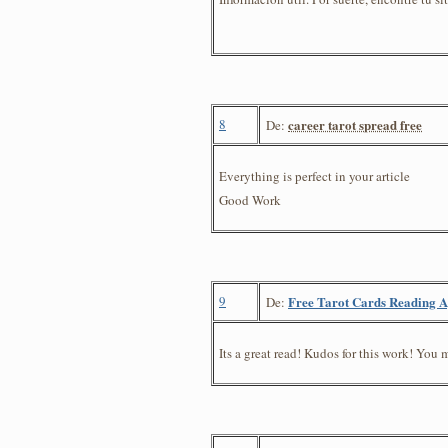
8
career tarot spread free
De:
Everything is perfect in your article
Good Work
9
Free Tarot Cards Reading 
De:
Its a great read! Kudos for this work! You