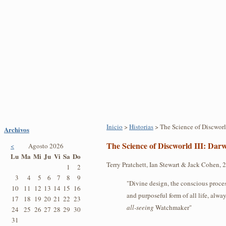
Inicio
>
Historias
> The Science of Discworl
Archivos
The Science of Discworld III: Dar
<
Agosto 2026
Lu
Ma
Mi
Ju
Vi
Sa
Do
Terry Pratchett, Ian Stewart & Jack Cohen, 
1
2
3
4
5
6
7
8
9
"Divine design, the conscious proce
10
11
12
13
14
15
16
and purposeful form of all life, alwa
17
18
19
20
21
22
23
all-seeing
Watchmaker"
24
25
26
27
28
29
30
31