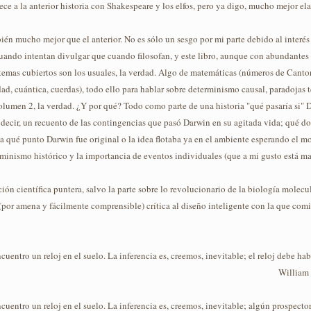
ce a la anterior historia con Shakespeare y los elfos, pero ya digo, mucho mejor el
bién mucho mejor que el anterior. No es sólo un sesgo por mi parte debido al interés
uando intentan divulgar que cuando filosofan, y este libro, aunque con abundantes d
temas cubiertos son los usuales, la verdad. Algo de matemáticas (números de Cantor
idad, cuántica, cuerdas), todo ello para hablar sobre determinismo causal, paradojas
lumen 2, la verdad. ¿Y por qué? Todo como parte de una historia "qué pasaría si" Da
s decir, un recuento de las contingencias que pasó Darwin en su agitada vida; qué d
hasta qué punto Darwin fue original o la idea flotaba ya en el ambiente esperando e
rminismo histórico y la importancia de eventos individuales (que a mi gusto está ma
ón científica puntera, salvo la parte sobre lo revolucionario de la biología molecu
 (por amena y fácilmente comprensible) crítica al diseño inteligente con la que com
entro un reloj en el suelo. La inferencia es, creemos, inevitable; el reloj debe ha
William 
uentro un reloj en el suelo. La inferencia es, creemos, inevitable; algún prospect