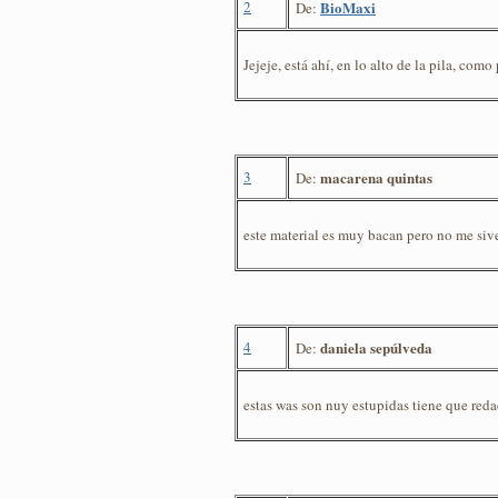
2
BioMaxi
De:
Jejeje, está ahí, en lo alto de la pila, como
3
macarena quintas
De:
este material es muy bacan pero no me sive
4
daniela sepúlveda
De:
estas was son nuy estupidas tiene que reda