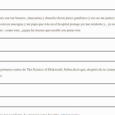
s no son tan buenos...(macarena y daniela) dicen puros garabatos y eso no me parec
sta en rancagua y mi papa que esta en el hospital poruqe yoi me axidente y... yo no
: como esta...,jajaja las leseras que escribi son puras was
primeros tomos de The Science of Diskworld. Sobra decir que, después de tu comen
o.
sitio por accidente, Lo marqué como favorito.
armour games