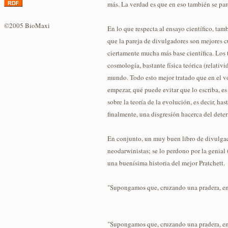
más. La verdad es que en eso también se pare
©2005 BioMaxi
En lo que respecta al ensayo científico, tam
que la pareja de divulgadores son mejores c
ciertamente mucha más base científica. Los 
cosmología, bastante física teórica (relativ
mundo. Todo esto mejor tratado que en el vo
empezar, qué puede evitar que lo escriba, e
sobre la teoría de la evolución, es decir, 
finalmente, una disgresión hacerca del dete
En conjunto, un muy buen libro de divulgaci
neodarwinistas; se lo perdono por la genial
una buenísima historia del mejor Pratchett.
"Supongamos que, cruzando una pradera, encu
"Supongamos que, cruzando una pradera, enc