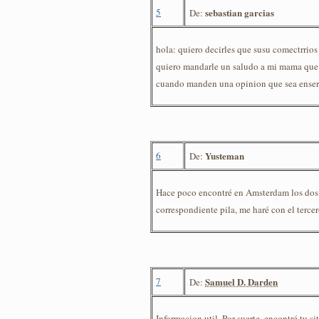
5
sebastian garcias
De:
hola: quiero decirles que susu comectrrio
quiero mandarle un saludo a mi mama que e
cuando manden una opinion que sea enserio 
6
Yusteman
De:
Hace poco encontré en Amsterdam los dos 
correspondiente pila, me haré con el tercer
7
Samuel D. Darden
De:
Informacion util. Por suerte, encontré tu 