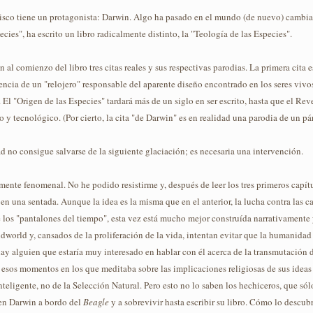
isco tiene un protagonista: Darwin. Algo ha pasado en el mundo (de nuevo) cambia
cies", ha escrito un libro radicalmente distinto, la "Teología de las Especies".
 al comienzo del libro tres citas reales y sus respectivas parodias. La primera cita e
tencia de un "relojero" responsable del aparente diseño encontrado en los seres vivos.
 El "Origen de las Especies" tardará más de un siglo en ser escrito, hasta que el 
o y tecnológico. (Por cierto, la cita "de Darwin" es en realidad una parodia de un pá
d no consigue salvarse de la siguiente glaciación; es necesaria una intervención.
amente fenomenal. No he podido resistirme y, después de leer los tres primeros capít
l en una sentada. Aunque la idea es la misma que en el anterior, la lucha contra las 
de los "pantalones del tiempo", esta vez está mucho mejor construída narrativamente
orld y, cansados de la proliferación de la vida, intentan evitar que la humanidad s
y alguien que estaría muy interesado en hablar con él acerca de la transmutación d
 esos momentos en los que meditaba sobre las implicaciones religiosas de sus ideas 
nteligente, no de la Selección Natural. Pero esto no lo saben los hechiceros, que só
ven Darwin a bordo del
Beagle
y a sobrevivir hasta escribir su libro. Cómo lo descub