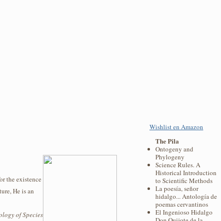
Wishlist en Amazon
The Pila
Ontogeny and
Phylogeny
Science Rules. A
Historical Introduction
or the existence
to Scientific Methods
La poesía, señor
ture, He is an
hidalgo... Antología de
poemas cervantinos
El Ingenioso Hidalgo
ology of Species
Don Quijote de la