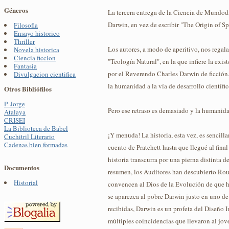
Géneros
La tercera entrega de la Ciencia de Mundod
Darwin, en vez de escribir "The Origin of Spe
Filosofia
Ensayo historico
Thriller
Los autores, a modo de aperitivo, nos regalan
Novela historica
Ciencia ficcion
"Teología Natural", en la que infiere la exis
Fantasia
por el Reverendo Charles Darwin de ficción.
Divulgacion cientifica
la humanidad a la vía de desarrollo científic
Otros Bibliófilos
P. Jorge
Pero ese retraso es demasiado y la humanida
Atalaya
CRISEI
La Biblioteca de Babel
¡Y menuda! La historia, esta vez, es sencill
Cuchitril Literario
Cadenas bien formadas
cuento de Pratchett hasta que llegué al fina
historia transcurra por una pierna distinta 
Documentos
resumen, los Auditores han descubierto Roudw
Historial
convencen al Dios de la Evolución de que ha
se aparezca al pobre Darwin justo en uno de
recibidas, Darwin es un profeta del Diseño I
múltiples coincidencias que llevaron al jo