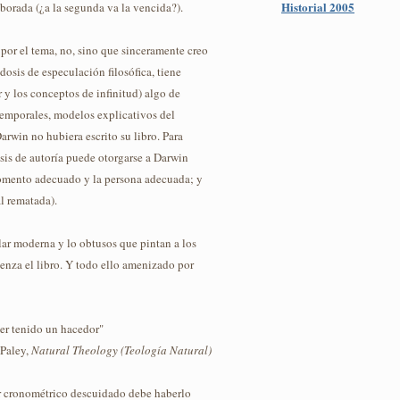
Historial 2005
aborada (¿a la segunda va la vencida?).
 por el tema, no, sino que sinceramente creo
osis de especulación filosófica, tiene
 y los conceptos de infinitud) algo de
 temporales, modelos explicativos del
rwin no hubiera escrito su libro. Para
osis de autoría puede otorgarse a Darwin
l momento adecuado y la persona adecuada; y
l rematada).
lar moderna y lo obtusos que pintan a los
ienza el libro. Y todo ello amenizado por
ber tenido un hacedor"
Paley,
Natural Theology (Teología Natural)
or cronométrico descuidado debe haberlo