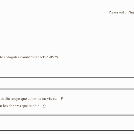
Preserved J. Ni
iblos.blogalia.com//trackbacks/30529
lgun dia tengo que echarles un vistazo :P
los deberes que te dejé... ;)