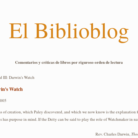
El Biblioblog
Comentarios y críticas de libros por riguroso orden de lectura
d III: Darwin's Watch
win's Watch
2005
ss of creation, which Paley discovered, and which we now know is the explanation f
ys has purpose in mind. If the Deity can be said to play the role of Watchmaker in na
Rev. Charles Darwin,
The