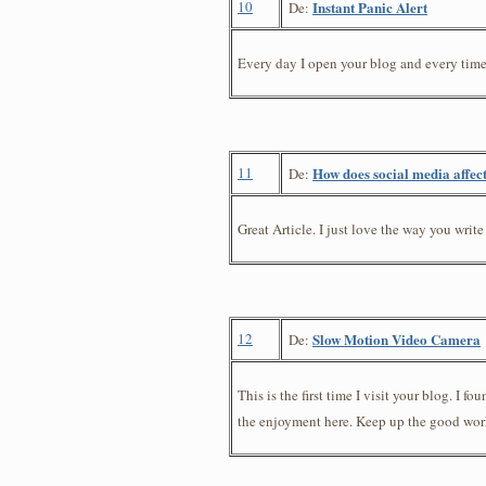
10
Instant Panic Alert
De:
Every day I open your blog and every time 
11
How does social media affect
De:
Great Article. I just love the way you write
12
Slow Motion Video Camera
De:
This is the first time I visit your blog. I 
the enjoyment here. Keep up the good wor