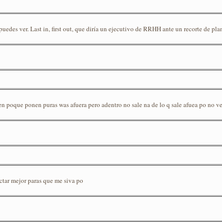
 puedes ver. Last in, first out, que diría un ejecutivo de RRHH ante un recorte de plant
n poque ponen puras was afuera pero adentro no sale na de lo q sale afuea po no ve
ctar mejor paras que me siva po