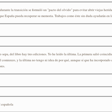
urante la transición se formuló un "pacto del olvido" para evitar abrir viejas herida
que España pueda recuperar su memoria. Trabajos como éste sin duda ayudarán en la
o sepa, del libro hay tres ediciones. Yo he leído la última. La primera salió coincidi
el comienzo, y la última no tengo ni idea de por qué, aunque sí que ha incorporado c
res.
il española