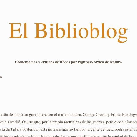
El Biblioblog
Comentarios y críticas de libros por riguroso orden de lectura
la
su día despertó un gran interés en el mundo entero. George Orwell y Ernest Hemingw
 que sucedió. Ocurre que, por la propia naturaleza de las guerras, pero especialmen
la dictadura posterior, hasta no hace mucho tiempo la gente de fuera podía estar 
que los propios españoles. En mi opinión, es más posible encontrar la verdad de lo 