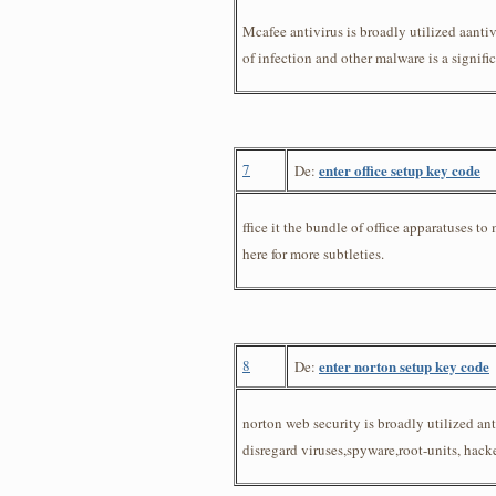
Mcafee antivirus is broadly utilized aanti
of infection and other malware is a signifi
7
enter office setup key code
De:
ffice it the bundle of office apparatuses 
here for more subtleties.
8
enter norton setup key code
De:
norton web security is broadly utilized an
disregard viruses,spyware,root-units, hacke