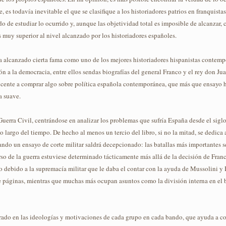
es todavía inevitable el que se clasifique a los historiadores patrios en franquistas
o de estudiar lo ocurrido y, aunque las objetividad total es imposible de alcanzar,
 muy superior al nivel alcanzado por los historiadores españoles.
a alcanzado cierta fama como uno de los mejores historiadores hispanistas contem
ión a la democracia, entre ellos sendas biografías del general Franco y el rey don Jua
ente a comprar algo sobre política española contemporánea, que más que ensayo his
a suave.
 Guerra Civil, centrándose en analizar los problemas que sufría España desde el siglo
lo largo del tiempo. De hecho al menos un tercio del libro, si no la mitad, se dedica a
ndo un ensayo de corte militar saldrá decepcionado: las batallas más importantes s
urso de la guerra estuviese determinado tácticamente más allá de la decisión de Franc
odo debido a la supremacía militar que le daba el contar con la ayuda de Mussolini y H
e páginas, mientras que muchas más ocupan asuntos como la división interna en el 
ado en las ideologías y motivaciones de cada grupo en cada bando, que ayuda a co