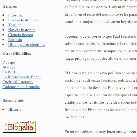
Géneros
de fuera que los de dentro. Lamentablemente, 
España, en el resto del mundo no se ha parad
Filosofia
Ensayo historico
estudio extranjero puede alcanzar hoy día es
Thriller
Novela historica
Ciencia ficcion
Supongo que es por esto que Paul Preston h
Fantasia
sobre la contienda, la dictadura y la transic
Divulgacion cientifica
me animó a comprarlo; siempre soy muy retic
Otros Bibliófilos
tragar propaganda por decirlo de una maner
P. Jorge
Atalaya
CRISEI
El libro es un gran ensayo político sobre la
La Biblioteca de Babel
acción de las diversas facciones políticas a 
Cuchitril Literario
Cadenas bien formadas
de lo acontecido después. El que vaya busca
aspectos tácticos. El autor no cree que el c
Documentos
estabilizar los territorios rebeldes, sobre t
Historial
Brunete o del Ebro, apenas leemos un par d
los rebeldes.
En mi opinión es un muy buen ensayo, centr