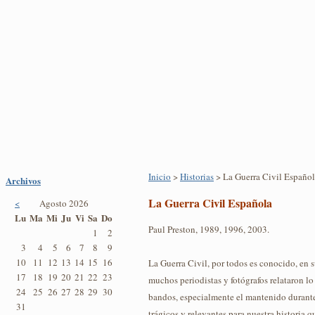
Inicio
>
Historias
> La Guerra Civil Españo
Archivos
La Guerra Civil Española
<
Agosto 2026
Lu
Ma
Mi
Ju
Vi
Sa
Do
Paul Preston, 1989, 1996, 2003.
1
2
3
4
5
6
7
8
9
10
11
12
13
14
15
16
La Guerra Civil, por todos es conocido, en 
17
18
19
20
21
22
23
muchos periodistas y fotógrafos relataron lo
24
25
26
27
28
29
30
bandos, especialmente el mantenido durante 
31
trágicos y relevantes para nuestra historia 