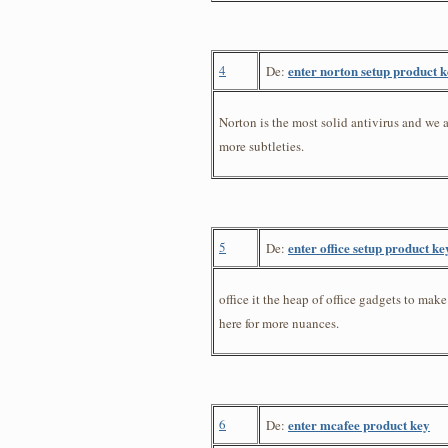
4
enter norton setup product 
De:
Norton is the most solid antivirus and we a
more subtleties.
5
enter office setup product ke
De:
office it the heap of office gadgets to ma
here for more nuances.
6
enter mcafee product key
De: