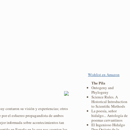
Wishlist en Amazon
The Pila
Ontogeny and
Phylogeny
Science Rules. A
Historical Introduction
to Scientific Methods
ay contaron su visión y experiencias; otros
La poesía, señor
te por el esfuerzo propagandista de ambos
hidalgo... Antología de
poemas cervantinos
mejor informada sobre acontecimientos tan
El Ingenioso Hidalgo
ocurrido en España en lo que nos cuentan los
Don Quijote de la