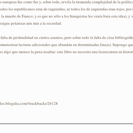
ias europeas fue como fue y, sobre todo, revela la tremenda complejidad de la polít
todos los republicanos eran de izquierdas, ni todos los de izquierdas eran rojos, po
 la muerte de Franco; y es que no sólo a los franquistas les venía bien esta idea), 
onsigue polarizar aún más a la sociedad.
alta de profundidad en ciertos asuntos, pero sobre todo la falta de citas bibliográfi
rmenorizar lecturas adicionales que abundan en determinadas lineas). Supongo que 
es algo que merece la pena resaltar: este libro no necesita una licenciatura en histori
iblos.blogalia.com//trackbacks/26128