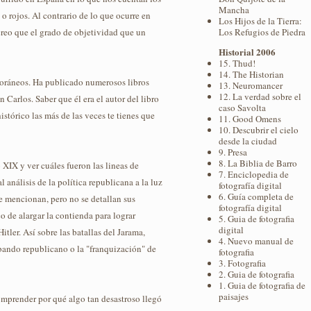
Mancha
 o rojos. Al contrario de lo que ocurre en
Los Hijos de la Tierra:
 creo que el grado de objetividad que un
Los Refugios de Piedra
Historial 2006
15. Thud!
14. The Historian
poráneos. Ha publicado numerosos libros
13. Neuromancer
12. La verdad sobre el
n Carlos. Saber que él era el autor del libro
caso Savolta
tórico las más de las veces te tienes que
11. Good Omens
10. Descubrir el cielo
desde la ciudad
9. Presa
8. La Biblia de Barro
 XIX y ver cuáles fueron las lineas de
7. Enciclopedia de
l análisis de la política republicana a la luz
fotografía digital
6. Guía completa de
e mencionan, pero no se detallan sus
fotografía digital
o de alargar la contienda para lograr
5. Guia de fotografia
digital
itler. Así sobre las batallas del Jarama,
4. Nuevo manual de
bando republicano o la "franquización" de
fotografia
3. Fotografia
2. Guia de fotografia
1. Guia de fotografia de
paisajes
mprender por qué algo tan desastroso llegó