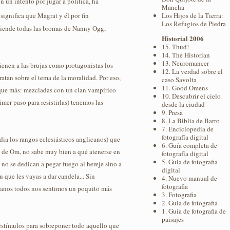
n un intento por jugar a política, ha
Mancha
Los Hijos de la Tierra:
o significa que Magrat y él por fin
Los Refugios de Piedra
ntiende todas las bromas de Nanny Ogg,
Historial 2006
15. Thud!
14. The Historian
13. Neuromancer
ienen a las brujas como protagonistas los
12. La verdad sobre el
atan sobre el tema de la moralidad. Por eso,
caso Savolta
11. Good Omens
la que más: mezcladas con un clan vampírico
10. Descubrir el cielo
mer paso para resistirlas) tenemos las
desde la ciudad
9. Presa
8. La Biblia de Barro
7. Enciclopedia de
fotografía digital
odia los rangos eclesiásticos anglicanos) que
6. Guía completa de
a de Om, no sabe muy bien a qué atenerse en
fotografía digital
5. Guia de fotografia
 no se dedican a pegar fuego al hereje sino a
digital
 que les vayas a dar candela... Sin
4. Nuevo manual de
fotografia
s manos todos nos sentimos un poquito más
3. Fotografia
2. Guia de fotografia
1. Guia de fotografia de
paisajes
estímulos para sobreponer todo aquello que