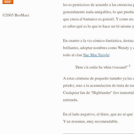
les es pernicioso de acuerdo a las creencias
generalmente nada amigables, lo que produce
©2005 BioMaxi
que cruza el barranco es genial). Y como no
es saber qué es lo que te hace ser tú mismo 
En cuanto a la vis cómico-fantástica, desta
brillantes, adoptar nombres como Wendy y qu
todo al clan
Nac Mac Feegle
:
3
'Dere c'n onlie be whin t'ousand!'
A estas criaturas de pequeño tamaño ya las c
pitufo), sino a la acumulación de tinta de ta
Cualquier fan de "Highlander" (los inmortale
entienda.
En el lado negativo, el fénix, que no sé qué 
Y en resumen, muy recomendable.