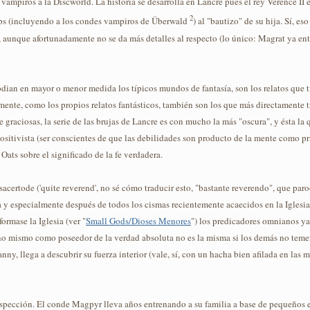
e vampiros a la Discworld. La historia se desarrolla en Lancre pues el rey Verence II e
2
tops (incluyendo a los condes vampiros de Überwald
) al "bautizo" de su hija. Sí, es
, aunque afortunadamente no se da más detalles al respecto (lo único: Magrat ya e
ian en mayor o menor medida los típicos mundos de fantasía, son los relatos que t
ente, como los propios relatos fantásticos, también son los que más directamente tr
e graciosas, la serie de las brujas de Lancre es con mucho la más "oscura", y ésta 
ositivista (ser conscientes de que las debilidades son producto de la mente como pri
ats sobre el significado de la fe verdadera.
sacertode ('quite reverend', no sé cómo traducir esto, "bastante reverendo", que par
 y especialmente después de todos los cismas recientemente acaecidos en la Iglesi
ormase la Iglesia (ver "
Small Gods/Dioses Menores
") los predicadores omnianos ya
 uno mismo como poseedor de la verdad absoluta no es la misma si los demás no temen
ny, llega a descubrir su fuerza interior (vale, sí, con un hacha bien afilada en la
rospección. El conde Magpyr lleva años entrenando a su familia a base de pequeños 