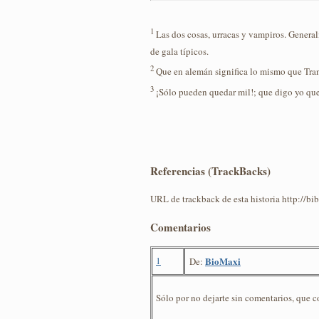
1
Las dos cosas, urracas y vampiros. Generalm
de gala típicos.
2
Que en alemán significa lo mismo que Trans
3
¡Sólo pueden quedar mil!; que digo yo que 
Referencias (TrackBacks)
URL de trackback de esta historia http://b
Comentarios
1
BioMaxi
De:
Sólo por no dejarte sin comentarios, que c