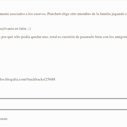
ente asociados a los cuervos, Pratchett elige otro miembro de la familia jugando co
ylvania en latín ;-)
por qué sólo podía quedar uno, total es cuestión de pasarselo bien con los amigotes
iblos.blogalia.com//trackbacks/25688
onste.