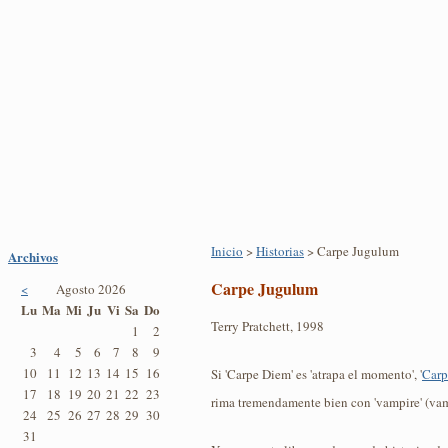
Inicio
>
Historias
> Carpe Jugulum
Archivos
Carpe Jugulum
<
Agosto 2026
Lu
Ma
Mi
Ju
Vi
Sa
Do
Terry Pratchett, 1998
1
2
3
4
5
6
7
8
9
10
11
12
13
14
15
16
Si 'Carpe Diem' es 'atrapa el momento', '
Carp
17
18
19
20
21
22
23
rima tremendamente bien con 'vampire' (vam
24
25
26
27
28
29
30
31