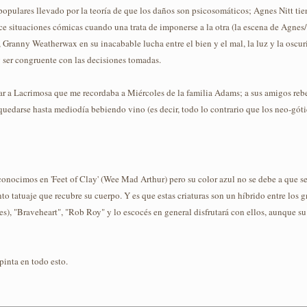
 populares llevado por la teoría de que los daños son psicosomáticos; Agnes Nitt tie
 situaciones cómicas cuando una trata de imponerse a la otra (la escena de Agnes/P
, Granny Weatherwax en su inacabable lucha entre el bien y el mal, la luz y la osc
y ser congruente con las decisiones tomadas.
car a Lacrimosa que me recordaba a Miércoles de la familia Adams; a sus amigos rebe
edarse hasta mediodía bebiendo vino (es decir, todo lo contrario que los neo-gótico
onocimos en 'Feet of Clay' (Wee Mad Arthur) pero su color azul no se debe a que sea
nto tatuaje que recubre su cuerpo. Y es que estas criaturas son un híbrido entre los 
s), "Braveheart", "Rob Roy" y lo escocés en general disfrutará con ellos, aunque su
pinta en todo esto.