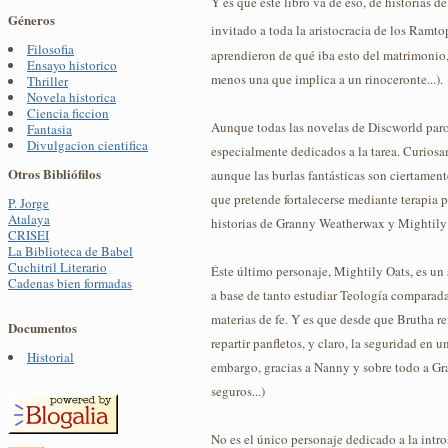
Y es que este libro va de eso, de historias d
Géneros
invitado a toda la aristocracia de los Ram
Filosofia
aprendieron de qué iba esto del matrimonio
Ensayo historico
menos una que implica a un rinoceronte...).
Thriller
Novela historica
Ciencia ficcion
Aunque todas las novelas de Discworld parod
Fantasia
Divulgacion cientifica
especialmente dedicados a la tarea. Curiosam
Otros Bibliófilos
aunque las burlas fantásticas son ciertament
que pretende fortalecerse mediante terapia p
P. Jorge
Atalaya
historias de Granny Weatherwax y Mightily O
CRISEI
La Biblioteca de Babel
Cuchitril Literario
Éste último personaje, Mightily Oats, es un 
Cadenas bien formadas
a base de tanto estudiar Teología comparada
materias de fe. Y es que desde que Brutha ref
Documentos
repartir panfletos, y claro, la seguridad en
Historial
embargo, gracias a Nanny y sobre todo a Gran
seguros...)
No es el único personaje dedicado a la int