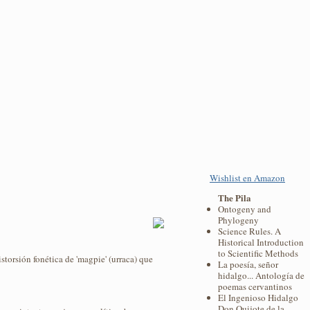
Wishlist en Amazon
The Pila
Ontogeny and
Phylogeny
Science Rules. A
Historical Introduction
to Scientific Methods
distorsión fonética de 'magpie' (urraca) que
La poesía, señor
hidalgo... Antología de
poemas cervantinos
El Ingenioso Hidalgo
Don Quijote de la