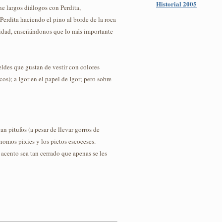
Historial 2005
ne largos diálogos con Perdita,
erdita haciendo el pino al borde de la roca
uridad, enseñándonos que lo más importante
ldes que gustan de vestir con colores
s); a Igor en el papel de Igor; pero sobre
n pitufos (a pesar de llevar gorros de
gnomos pixies y los pictos escoceses.
 acento sea tan cerrado que apenas se les