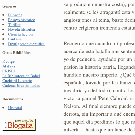
se produjo en nuestra costa), po
Géneros
realmente se les atragantó esta v
Filosofia
anglosajones al tema, baste deci
Ensayo historico
Thriller
centro erigieron tremenda estatu
Novela historica
Ciencia ficcion
Fantasia
Recuerdo que cuando mi profesor
Divulgacion cientifica
acerca de esta batalla mis senti
Otros Bibliófilos
yo de pequeño, ayudado por un p
P. Jorge
pasión la historia patria, llegan
Atalaya
CRISEI
hundido nuestro imperio. ¿Qué ba
La Biblioteca de Babel
Cuchitril Literario
española, forzada por la alianza
Cadenas bien formadas
invadiría ya del todo), contra l
victoria para el 'Petit Cabrón', s
Documentos
Nelson. Al final siempre puede e
Historial
derrota, sin importar a qué ene
que aquel día perdimos lo que n
miseria... hasta que un lance de 