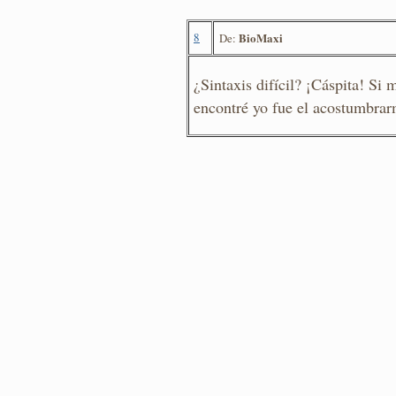
8
BioMaxi
De:
¿Sintaxis difícil? ¡Cáspita! Si m
encontré yo fue el acostumbrarm