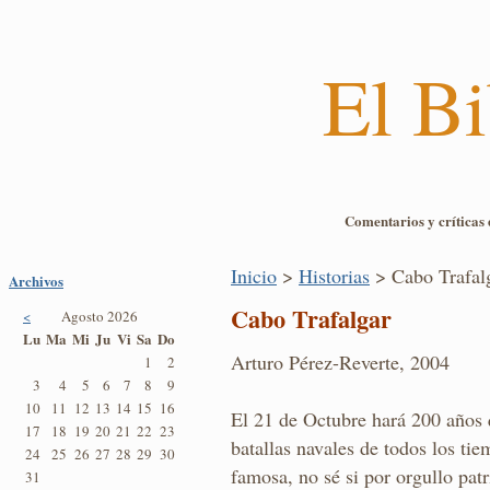
El Bi
Comentarios y críticas 
Inicio
>
Historias
> Cabo Trafal
Archivos
Cabo Trafalgar
<
Agosto 2026
Lu
Ma
Mi
Ju
Vi
Sa
Do
Arturo Pérez-Reverte, 2004
1
2
3
4
5
6
7
8
9
10
11
12
13
14
15
16
El 21 de Octubre hará 200 años 
17
18
19
20
21
22
23
batallas navales de todos los tie
24
25
26
27
28
29
30
famosa, no sé si por orgullo pat
31